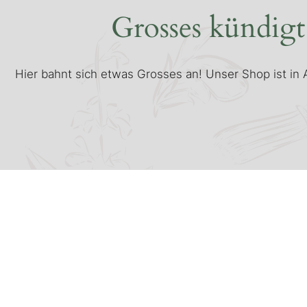
Grosses kündigt
Hier bahnt sich etwas Grosses an! Unser Shop ist in A