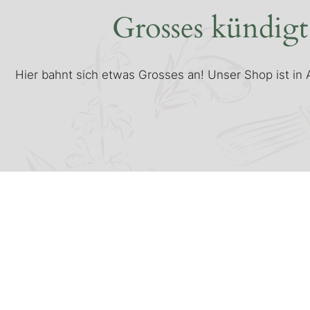
Grosses kündigt
Hier bahnt sich etwas Grosses an! Unser Shop ist in A